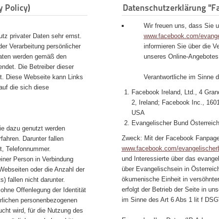
 Policy)
Datenschutzerklärung "F
Wir freuen uns, dass Sie 
z privater Daten sehr ernst.
www.facebook.com/evangel
er Verarbeitung persönlicher
informieren Sie über die V
 Daten werden gemäß den
unseres Online-Angebotes
det. Die Betreiber dieser
it. Diese Webseite kann Links
Verantwortliche im Sinne
auf die sich diese
Facebook Ireland, Ltd., 4 Gra
2, Ireland; Facebook Inc., 160
USA
Evangelischer Bund Österreich
ie dazu genutzt werden
Zweck: Mit der Facebook Fanpag
rfahren. Darunter fallen
www.facebook.com/evangelischerb
t, Telefonnummer.
und Interessierte über das evang
 einer Person in Verbindung
über Evangelischsein in Österreich
 Webseiten oder die Anzahl der
ökumenische Einheit in versöhnter
 fallen nicht darunter.
erfolgt der Betrieb der Seite in u
ohne Offenlegung der Identität
im Sinne des Art 6 Abs 1 lit f DS
derlichen personenbezogenen
cht wird, für die Nutzung des