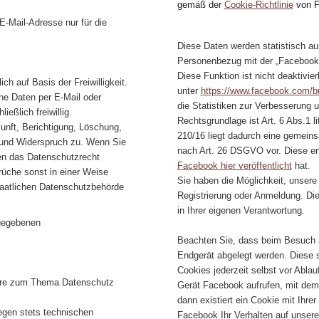
gemäß der
Cookie-Richtlinie
von 
E-Mail-Adresse nur für die
Diese Daten werden statistisch a
Personenbezug mit der „Facebook I
Diese Funktion ist nicht deaktivie
ch auf Basis der Freiwilligkeit.
unter
https://www.facebook.com/bu
e Daten per E-Mail oder
die Statistiken zur Verbesserung 
ießlich freiwillig.
Rechtsgrundlage ist Art. 6 Abs.1 
unft, Berichtigung, Löschung,
210/16 liegt dadurch eine gemein
 und Widerspruch zu. Wenn Sie
nach Art. 26 DSGVO vor. Diese erf
gen das Datenschutzrecht
Facebook hier veröffentlicht
hat.
rüche sonst in einer Weise
Sie haben die Möglichkeit, unser
staatlichen Datenschutzbehörde
Registrierung oder Anmeldung. Die
in Ihrer eigenen Verantwortung.
gegebenen
Beachten Sie, dass beim Besuch a
Endgerät abgelegt werden. Diese s
Cookies jederzeit selbst vor Ablau
are zum Thema Datenschutz
Gerät Facebook aufrufen, mit dem
dann existiert ein Cookie mit Ihr
egen stets technischen
Facebook Ihr Verhalten auf unsere