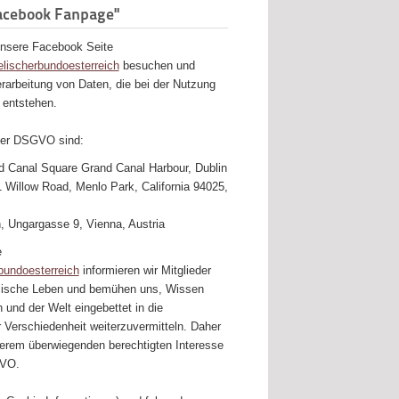
acebook Fanpage"
unsere Facebook Seite
ischerbundoesterreich
besuchen und
erarbeitung von Daten, die bei der Nutzung
 entstehen.
 der DSGVO sind:
nd Canal Square Grand Canal Harbour, Dublin
1 Willow Road, Menlo Park, California 94025,
, Ungargasse 9, Vienna, Austria
e
undoesterreich
informieren wir Mitglieder
elische Leben und bemühen uns, Wissen
 und der Welt eingebettet in die
 Verschiedenheit weiterzuvermitteln. Daher
nserem überwiegenden berechtigten Interesse
GVO.