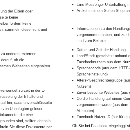
Eine Messenger-Unterhaltung mi
Artikel in einem Seiten-Shop a
ung der Eltern oder
eite keine
iber fordern keine
Informationen zu den Handlung
n, sammeln diese nicht und
vorgenommen haben, und zu de
sind zum Beispiel:
Datum und Zeit der Handlung
 zu anderen, externen
Land/Stadt (geschätzt anhand d
 darauf, ob die
Facebooknutzern aus dem Nutze
ternen Webseiten eingehalten
Sprachencode (aus dem HTTP-H
Spracheinstellung)
Alters-/Geschlechtergruppe (aus
Nutzern)
verwendet zurzeit in der E-
Zuvor besuchte Websites (aus
lüsselung der Inhalte und
Ob die Handlung auf einem Com
rauf hin, dass unverschlüsselte
vorgenommen wurde (aus dem B
ch von Unbefugten gelesen
Attributen)
Dokumente, die eine
Facebook-Nutzer-ID (nur für ein
tgebunden sind, sollten deshalb
Ob Sie bei Facebook eingeloggt si
mitteln Sie diese Dokumente per