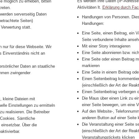
Es werden Ihre Daten (IP-Adresse,
 möglich zu erheben, bitten
Aktivitäten lt.
Erklärung durch Fa
treten.
 werden serverseitig Daten
Handlungen von Personen. Dies 
etrachtete Seiten)
Handlungen:
Verwertung statt.
Eine Seite, einen Beitrag, ein V
Seite verbundene Inhalte anse
Mit einer Story interagieren
 nur für diese Webseite. Wir
Eine Seite abonnieren bzw. nic
s Einverständnis nicht an
Eine Seite oder einen Beitrag mit
markieren
sönlicher Daten an staatliche
Eine Seite in einem Beitrag o
ahmen zwingender
Einen Seitenbeitrag kommentiere
(einschließlich der Art der Reakt
Einen Seitenbeitrag verbergen
Die Maus über einen Link zu ein
 kleine Dateien mit
einer Seite bewegen, um eine V
uelle Einstellungen zu ermitteln
Auf den Website-, Telefonnumme
u realisieren. Die Betreiber
anderen Button auf einer Seite 
 Cookies. Sämtliche
Die Veranstaltung einer Seite s
einsetzbar. Über die
(einschließlich der Art der Reakt
aktivierbar.
Veranstaltungstickets klicken